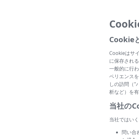
Cook
Cook
Cookie
に保存される
一般的に行わ
ペリエンスを
しの訪問（"パ
析など）を有
当社のCo
当社ではいく
問い合