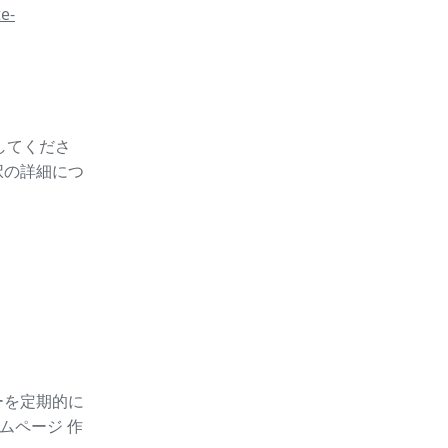
e-
スしてくださ
択の詳細につ
ーを定期的に
ムページ 作