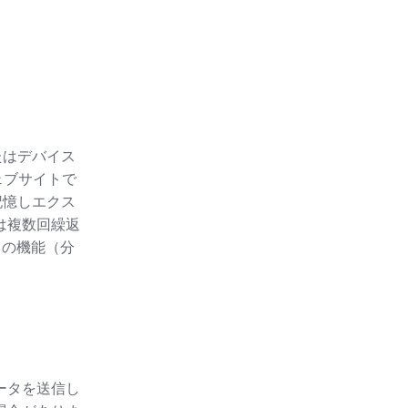
たはデバイス
ェブサイトで
記憶しエクス
たは複数回繰返
ースの機能（分
ータを送信し