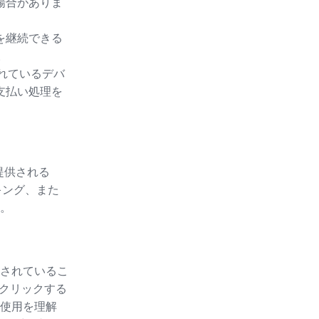
場合がありま
を継続できる
。
されているデバ
支払い処理を
提供される
キング、また
。
されているこ
をクリックする
使用を理解